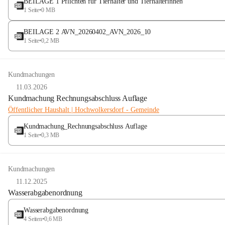
BEILAGE 1 Pflichten für Tierhalter und Tierhalterinnen
1 Seite
•
0 MB
BEILAGE 2 AVN_20260402_AVN_2026_10
1 Seite
•
0,2 MB
Kundmachungen
11.03.2026
Kundmachung Rechnungsabschluss Auflage
Öffentlicher Haushalt | Hochwolkersdorf - Gemeinde
Kundmachung_Rechnungsabschluss Auflage
1 Seite
•
0,3 MB
Kundmachungen
11.12.2025
Wasserabgabenordnung
Wasserabgabenordnung
4 Seiten
•
0,6 MB