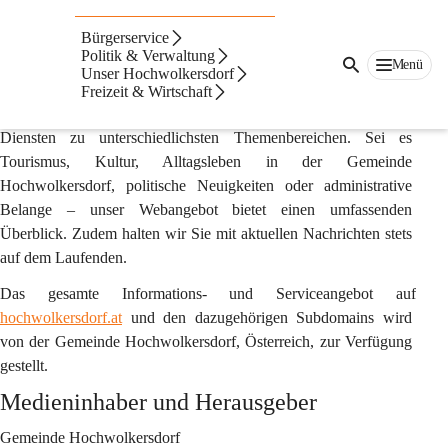
Impressum & Offenlegung gemäß §25 des
Mediengesetzes
Bürgerservice
Politik & Verwaltung
Menü
hochwolkersdorf.at
 ist die offizielle Online-Plattform der 
Unser Hochwolkersdorf
Gemeinde Hochwolkersdorf. Hier und auf zugehörigen 
Freizeit & Wirtschaft
Subdomains finden Sie eine Vielfalt an Informationen und 
Diensten zu unterschiedlichsten Themenbereichen. Sei es 
Tourismus, Kultur, Alltagsleben in der Gemeinde 
Hochwolkersdorf, politische Neuigkeiten oder administrative 
Belange – unser Webangebot bietet einen umfassenden 
Überblick. Zudem halten wir Sie mit aktuellen Nachrichten stets 
auf dem Laufenden.
Das gesamte Informations- und Serviceangebot auf 
hochwolkersdorf.at
 und den dazugehörigen Subdomains wird 
von der Gemeinde Hochwolkersdorf, Österreich, zur Verfügung 
gestellt.
Medieninhaber und Herausgeber
Gemeinde Hochwolkersdorf