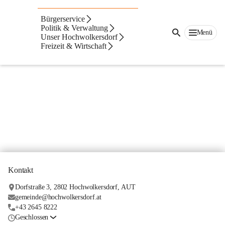
Zivilschutztipp
Bürgerservice
Politik & Verwaltung
Zivilschutztipp des Monats
Menü
Unser Hochwolkersdorf
Freizeit & Wirtschaft
Kontakt
Dorfstraße 3, 2802 Hochwolkersdorf, AUT
gemeinde@hochwolkersdorf.at
+43 2645 8222
Geschlossen