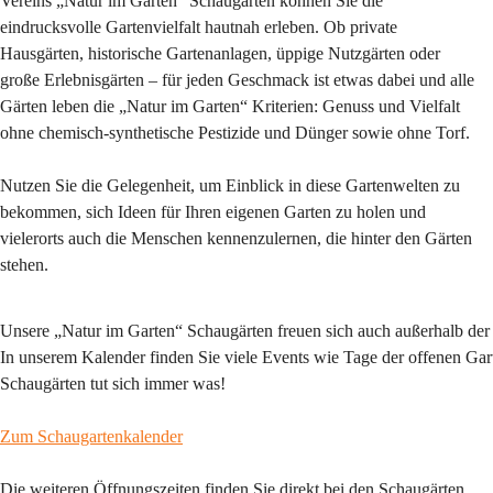
Vereins „Natur im Garten“ Schaugärten können Sie die 
eindrucksvolle Gartenvielfalt hautnah erleben. Ob private 
Hausgärten, historische Gartenanlagen, üppige Nutzgärten oder 
große Erlebnisgärten – für jeden Geschmack ist etwas dabei und alle 
Gärten leben die „Natur im Garten“ Kriterien: Genuss und Vielfalt 
ohne chemisch-synthetische Pestizide und Dünger sowie ohne Torf.
Nutzen Sie die Gelegenheit, um Einblick in diese Gartenwelten zu 
bekommen, sich Ideen für Ihren eigenen Garten zu holen und 
vielerorts auch die Menschen kennenzulernen, die hinter den Gärten 
stehen.
Unsere „Natur im Garten“ Schaugärten freuen sich auch außerhalb der
In unserem Kalender finden Sie viele Events wie Tage der offenen Gart
Schaugärten tut sich immer was!
Zum Schaugartenkalender
Die weiteren Öffnungszeiten finden Sie direkt bei den Schaugärten.