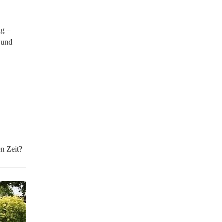
g – 
 und 
n Zeit? 