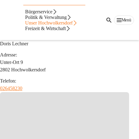
Schule & Kindergarten
Bürgerservice
Politik & Verwaltung
Menü
Unser Hochwolkersdorf
NÖ Landeskindergarten
Freizeit & Wirtschaft
Kindergartenleiterin:
Doris Lechner
Adresse:
Unter-Ort 9
2802 Hochwolkersdorf
Telefon:
026458230