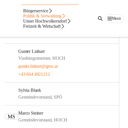
Gemeinderat
Bürgerservice
Politik & Verwaltung
Menü
Bianca Fürst, MA
Unser Hochwolkersdorf
Freizeit & Wirtschaft
Bürgermeisterin, HOCH
+43 2645 822214
Gunter Linhart
Vizebürgermeister, HOCH
gunter.linhart@gmx.at
+43 664 4921212
Sylvia Blank
Gemeindevorstand, SPÖ
Marco Steiner
MS
Gemeindevorstand, HOCH