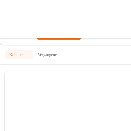
Freiwillige Feuerwehr Hochwolkersdo
@feuerwehr-hochwolkersdorf
Feuerwehr
In CITIES öffnen
Kommende
Vergangene